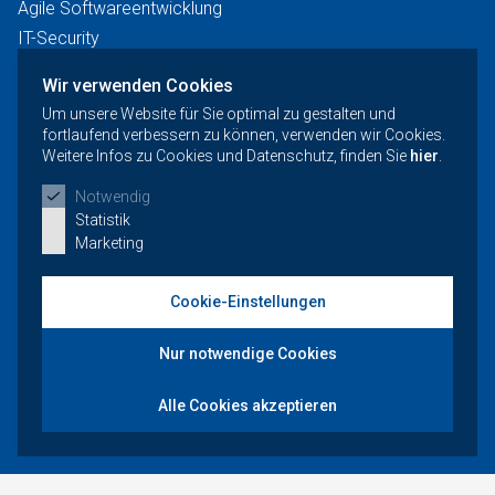
Agile Softwareentwicklung
IT-Security
Künstliche Intelligenz
Wir verwenden Cookies
News
Um unsere Website für Sie optimal zu gestalten und
Events
fortlaufend verbessern zu können, verwenden wir Cookies.
Weitere Infos zu Cookies und Datenschutz, finden Sie
hier
.
Notwendig
Kontakt und Support
Statistik
Marketing
Offene Stellen
Events
Cookie-Einstellungen
Nur notwendige Cookies
Anmeldung Newsletter
Alle Cookies akzeptieren
Datenschutz
Impressum
AGB