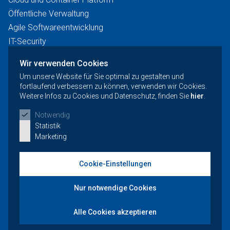
Öffentliche Verwaltung
Agile Softwareentwicklung
IT-Security
Künstliche Intelligenz
Wir verwenden Cookies
News
Um unsere Website für Sie optimal zu gestalten und
Events
fortlaufend verbessern zu können, verwenden wir Cookies.
Weitere Infos zu Cookies und Datenschutz, finden Sie
hier
.
Notwendig
Kontakt und Support
Statistik
Offene Stellen
Marketing
Events
Cookie-Einstellungen
Nur notwendige Cookies
Anmeldung Newsletter
Alle Cookies akzeptieren
Datenschutz
Impressum
AGB