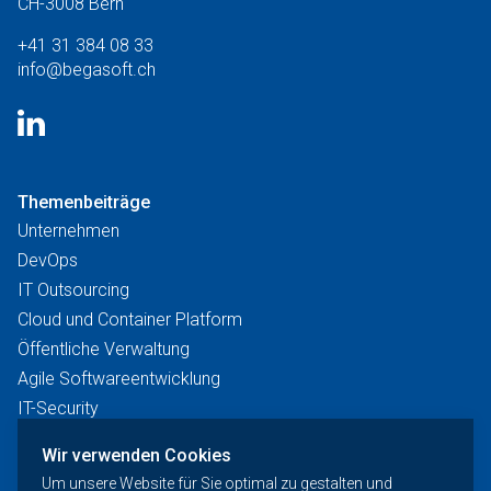
CH-3008 Bern
+41 31 384 08 33
info@begasoft.ch
Themenbeiträge
Unternehmen
DevOps
IT Outsourcing
Cloud und Container Platform
Öffentliche Verwaltung
Agile Softwareentwicklung
IT-Security
Künstliche Intelligenz
Wir verwenden Cookies
News
Um unsere Website für Sie optimal zu gestalten und